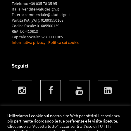
Telefono: +39 035 78 35 95
Italia: vendite@aludesign.it
Estero: commerciale@aludesign.it
Partita IVA (VAT): 01893550168
Codice fiscale: 01605500139
REA: LC-410813
Capitale sociale: 623.000 Euro
Informativa privacy
|
Politica sui cookie
Seguici
Utilizziamo i cookie sul nostro sito Web per offrirti l'esperienza
più pertinente ricordando le tue preferenze e le visite ripetute.
Images and content protected by Copyright and property
Cliccando su “Accetta tutto” acconsenti all'uso di TUTTI i
of
Aludesign S.p.A.