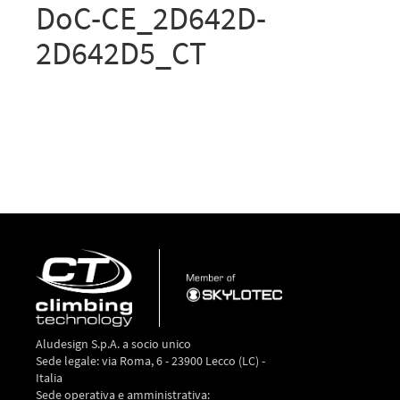
DoC-CE_2D642D-
2D642D5_CT
Aludesign S.p.A. a socio unico
Sede legale: via Roma, 6 - 23900 Lecco (LC) -
Italia
Sede operativa e amministrativa: